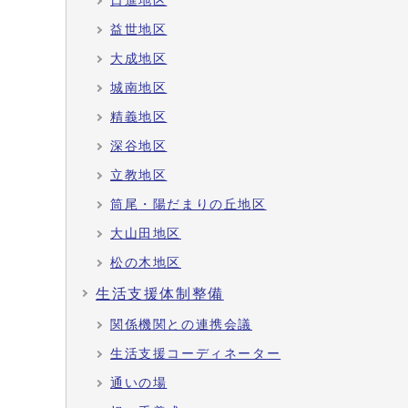
日進地区
益世地区
大成地区
城南地区
精義地区
深谷地区
立教地区
筒尾・陽だまりの丘地区
大山田地区
松の木地区
生活支援体制整備
関係機関との連携会議
生活支援コーディネーター
通いの場