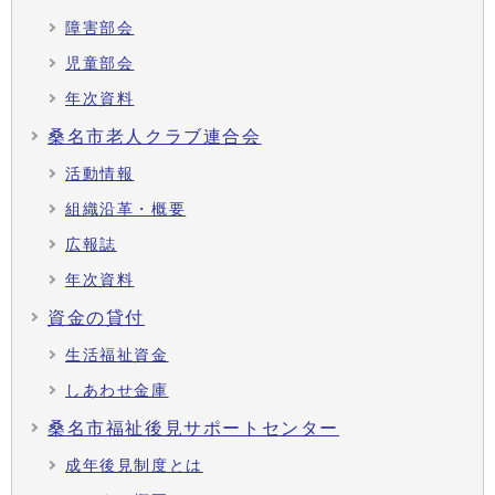
障害部会
児童部会
年次資料
桑名市老人クラブ連合会
活動情報
組織沿革・概要
広報誌
年次資料
資金の貸付
生活福祉資金
しあわせ金庫
桑名市福祉後見サポートセンター
成年後見制度とは