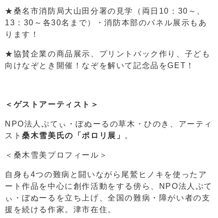
★桑名市消防局大山田分署の見学（両日10：30～、
13：30～各30名まで）・消防本部のパネル展示もあ
ります！
★協賛企業の商品展示、プリントバック作り、子ども
向けなぞとき開催！なぞを解いて記念品をGET！
＜ゲストアーティスト＞
NPO法人ぷてぃ・ぼぬーるの草木・ひのき、アーティ
スト
桑木雪美氏の「ポロリ展」
。
＜桑木雪美プロフィール＞
自身も4つの難病と闘いながら尾鷲ヒノキを使ったア
ート作品を中心に創作活動をする傍ら、NPO法人ぷて
ぃ・ぼぬーるを立ち上げ、全国の難病・障がい者の支
援を続ける作家。津市在住。