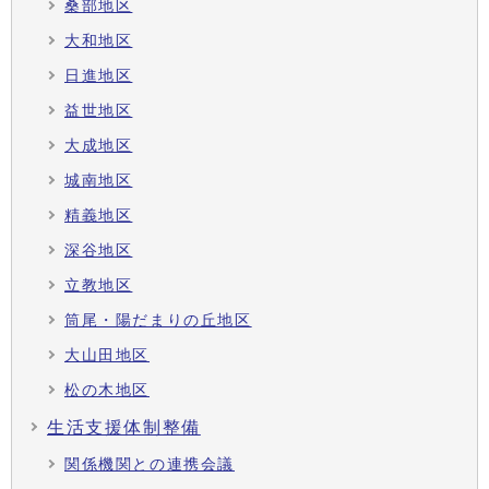
桑部地区
大和地区
日進地区
益世地区
大成地区
城南地区
精義地区
深谷地区
立教地区
筒尾・陽だまりの丘地区
大山田地区
松の木地区
生活支援体制整備
関係機関との連携会議