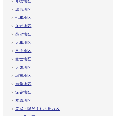
修徳地区
城東地区
七和地区
久米地区
桑部地区
大和地区
日進地区
益世地区
大成地区
城南地区
精義地区
深谷地区
立教地区
筒尾・陽だまりの丘地区