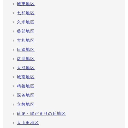
城東地区
七和地区
久米地区
桑部地区
大和地区
日進地区
益世地区
大成地区
城南地区
精義地区
深谷地区
立教地区
筒尾・陽だまりの丘地区
大山田地区