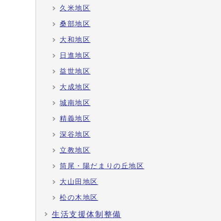
久米地区
桑部地区
大和地区
日進地区
益世地区
大成地区
城南地区
精義地区
深谷地区
立教地区
筒尾・陽だまりの丘地区
大山田地区
松の木地区
生活支援体制整備