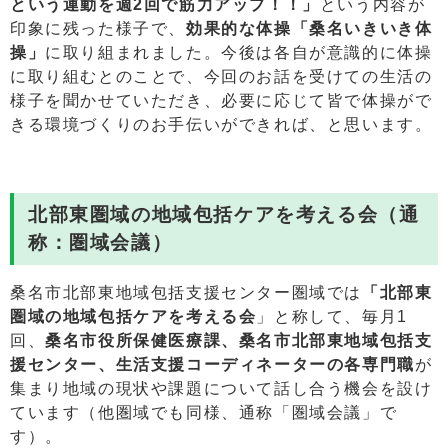
という運動を週2回で筋力アップ！！」
という内容が
印象に残った様子で、
効果的な体操「桑名いきいき体
操」
に取り組まれました。今後は各自が意識的に体操
に取り組むとのことで、今回のお話を受けての生活の
様子を聞かせていただき、必要に応じて皆で体操がで
きる環境づくりのお手伝いができれば、と思います。
北部東圏域の地域包括ケアを考える会（通
称：圏域会議）
桑名市北部東地域包括支援センター圏域では
「北部東
圏域の地域包括ケアを考える会
」と称して、毎月1
回、
桑名市役所保健医療課、桑名市北部東地域包括支
援センター、生活支援コーディネーターの各専門職
が
集まり地域の現状や課題について話し合う機会を設け
ています（他圏域でも同様、通称「圏域会議」で
す）。