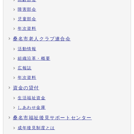
障害部会
児童部会
年次資料
桑名市老人クラブ連合会
活動情報
組織沿革・概要
広報誌
年次資料
資金の貸付
生活福祉資金
しあわせ金庫
桑名市福祉後見サポートセンター
成年後見制度とは