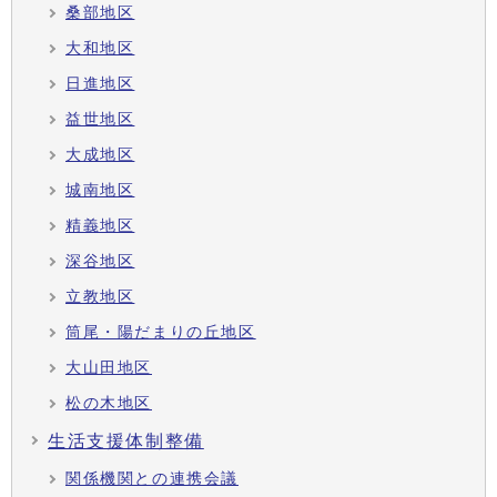
桑部地区
大和地区
日進地区
益世地区
大成地区
城南地区
精義地区
深谷地区
立教地区
筒尾・陽だまりの丘地区
大山田地区
松の木地区
生活支援体制整備
関係機関との連携会議