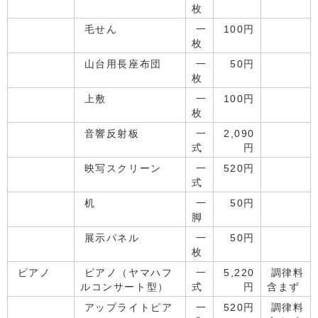
枚
毛せん
一
100円
枚
山台用長座布団
一
50円
枚
上敷
一
100円
枚
音響反射板
一
2,090
式
円
映写スクリーン
一
520円
式
机
一
50円
脚
展示パネル
一
50円
枚
ピアノ
ピアノ（ヤマハフ
一
5,220
調律料
ルコンサート型）
式
円
含まず
アップライトピア
一
520円
調律料