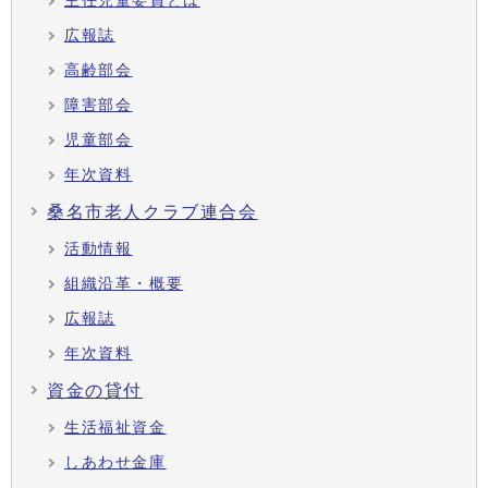
主任児童委員とは
広報誌
高齢部会
障害部会
児童部会
年次資料
桑名市老人クラブ連合会
活動情報
組織沿革・概要
広報誌
年次資料
資金の貸付
生活福祉資金
しあわせ金庫