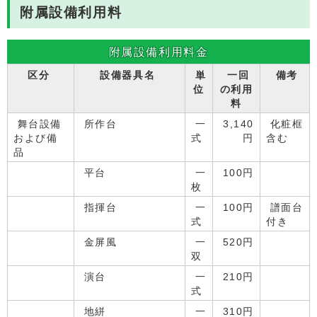
附属設備利用料
附属設備利用料金
区分
設備器具名
単
一回
備考
位
の利用
料
舞台設備
所作台
一
3,140
化粧框
および備
式
円
含む
品
平台
一
100円
枚
指揮台
一
100円
譜面台
式
付き
金屏風
一
520円
双
演台
一
210円
式
地絣
一
310円