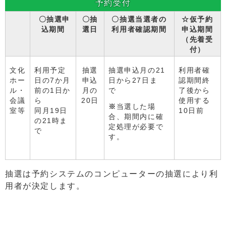
予約受付
〇抽選申
〇抽
〇抽選当選者の
☆仮予約
込期間
選日
利用者確認期間
申込期間
（先着受
付）
文化
利用予定
抽選
抽選申込月の21
利用者確
ホー
日の7か月
申込
日から27日ま
認期間終
ル・
前の1日か
月の
で
了後から
会議
ら
20日
使用する
※
当選した場
室等
同月19日
10日前
合、期間内に確
の21時ま
定処理が必要で
で
す。
抽選は予約システムのコンピューターの抽選により利
用者が決定します。