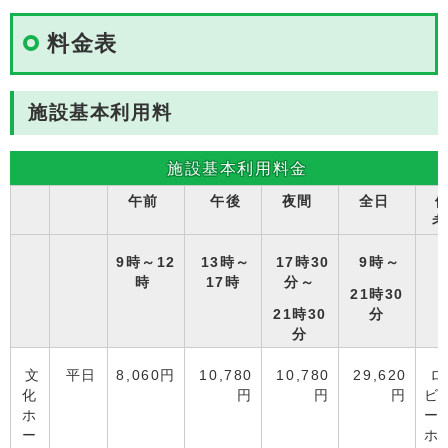
料金表
施設基本利用料
施設基本利用料金
午前
午後
夜間
全日
考
9時～12
13時～
17時30
9時～
時
17時
分～
21時30
21時30
分
分
文
平日
8,060円
10,780
10,780
29,620
ロ
化
円
円
円
ビ
ホ
ー
ー
ホ