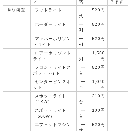
ノ
式
含まず
照明装置
フットライト
一
520円
式
ボーダーライト
一
520円
列
アッパーホリゾン
一
520円
トライト
列
ロアーホリゾント
一
1,560
ライト
列
円
フロントサイドス
一
520円
ポットライト
台
センターピンスポ
一
1,040
ット
台
円
スポットライト
一
210円
（1KW）
台
スポットライト
一
100円
（500W）
台
エフェクトマシン
一
520円
式