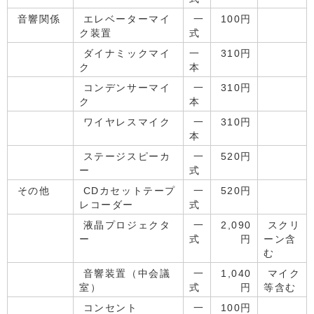
音響関係
エレベーターマイ
一
100円
ク装置
式
ダイナミックマイ
一
310円
ク
本
コンデンサーマイ
一
310円
ク
本
ワイヤレスマイク
一
310円
本
ステージスピーカ
一
520円
ー
式
その他
CDカセットテープ
一
520円
レコーダー
式
液晶プロジェクタ
一
2,090
スクリ
ー
式
円
ーン含
む
音響装置（中会議
一
1,040
マイク
室）
式
円
等含む
コンセント
一
100円