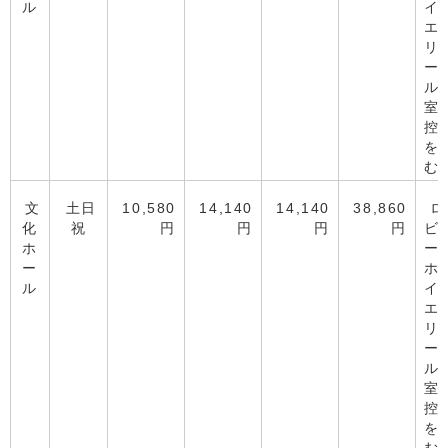
ル
イ
エ
リ
ー
ル
室
控
を
む
文
土日
10,580
14,140
14,140
38,860
ロ
化
祝
円
円
円
円
ビ
ホ
ー
ー
ホ
ル
イ
エ
リ
ー
ル
室
控
を