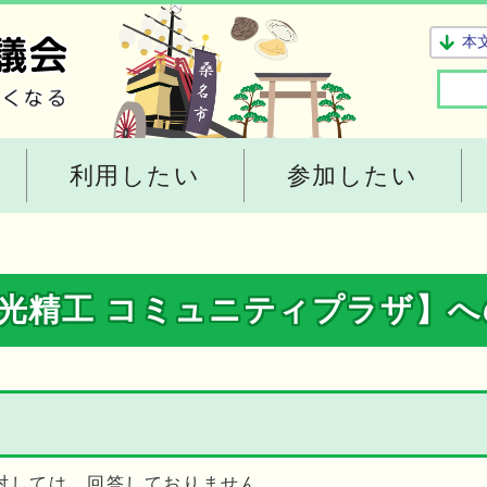
本
利用したい
参加したい
 光精工 コミュニティプラザ】
対しては、回答しておりません。