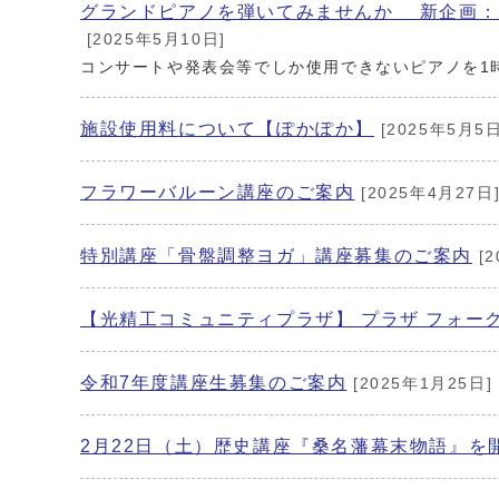
グランドピアノを弾いてみませんか 新企画
[2025年5月10日]
コンサートや発表会等でしか使用できないピアノを1
施設使用料について【ぽかぽか】
[2025年5月5日
フラワーバルーン講座のご案内
[2025年4月27日
特別講座「骨盤調整ヨガ」講座募集のご案内
[2
【光精工コミュニティプラザ】 プラザ フォーク 
令和7年度講座生募集のご案内
[2025年1月25日]
2月22日（土）歴史講座『桑名藩幕末物語』を