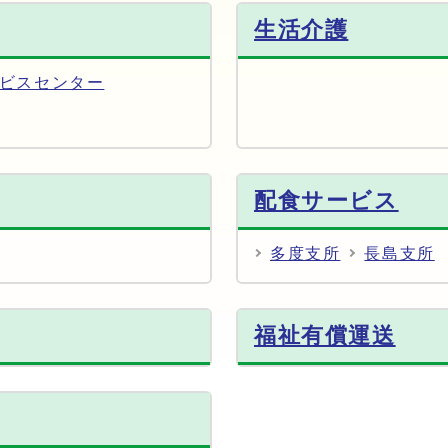
生活介護
ビスセンター
配食サービス
多度支所
長島支所
福祉有償運送