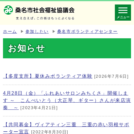
メニュー
ホーム
参加したい
桑名市ボランティアセンター
お知らせ
【多度支所】夏休みボランティア体験
[2026年7月6日]
4月28日（金）「ふれあいサロンみちくさ」開催しま
す ～ こんぺいとう（大正琴、ギター）さんが来店演
奏 ～
[2023年4月21日]
【共同募金】ヴィアティン三重 三重の赤い羽根サポ
ーター宣言
[2022年8月30日]