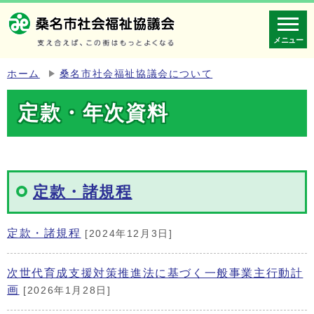
メニュー
ホーム
桑名市社会福祉協議会について
定款・年次資料
定款・諸規程
定款・諸規程
[2024年12月3日]
次世代育成支援対策推進法に基づく一般事業主行動計
画
[2026年1月28日]