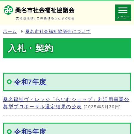
メニュー
ホーム
桑名市社会福祉協議会について
入札・契約
令和7年度
桑名福祉ヴィレッジ「らいむショップ」利活用事業公
募型プロポーザル選定結果の公表
[2025年5月30日]
令和5年度