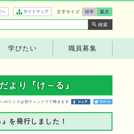
文字サイズ
標準
拡大
文へ
サイトマップ
学びたい
職員募集
だより『け～る』
トへのリンクは別ウィンドウで開きます
る』を発行しました！