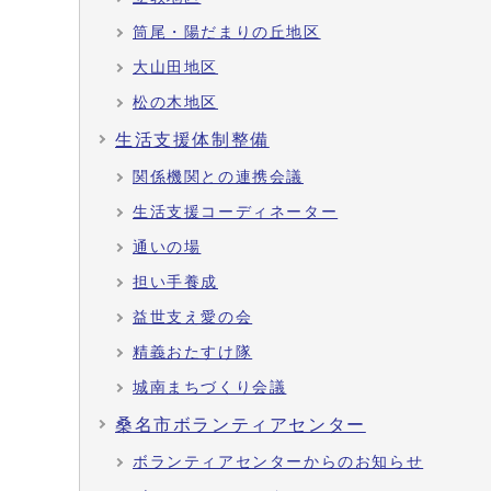
筒尾・陽だまりの丘地区
大山田地区
松の木地区
生活支援体制整備
関係機関との連携会議
生活支援コーディネーター
通いの場
担い手養成
益世支え愛の会
精義おたすけ隊
城南まちづくり会議
桑名市ボランティアセンター
ボランティアセンターからのお知らせ