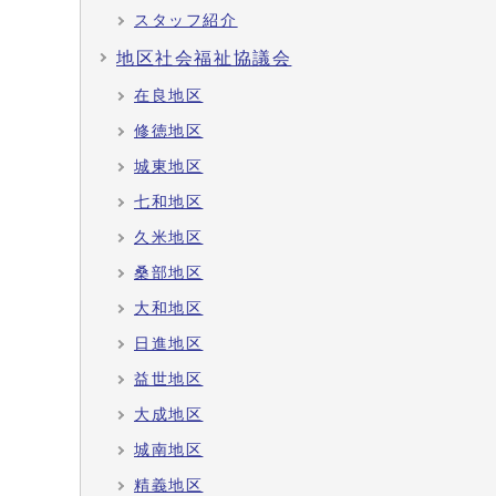
スタッフ紹介
地区社会福祉協議会
在良地区
修徳地区
城東地区
七和地区
久米地区
桑部地区
大和地区
日進地区
益世地区
大成地区
城南地区
精義地区