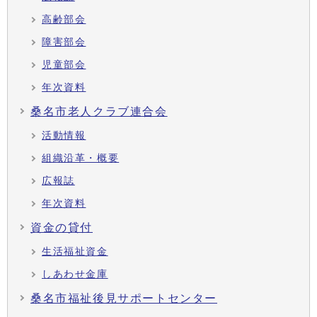
高齢部会
障害部会
児童部会
年次資料
桑名市老人クラブ連合会
活動情報
組織沿革・概要
広報誌
年次資料
資金の貸付
生活福祉資金
しあわせ金庫
桑名市福祉後見サポートセンター