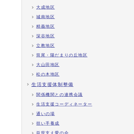
大成地区
城南地区
精義地区
深谷地区
立教地区
筒尾・陽だまりの丘地区
大山田地区
松の木地区
生活支援体制整備
関係機関との連携会議
生活支援コーディネーター
通いの場
担い手養成
益世支え愛の会