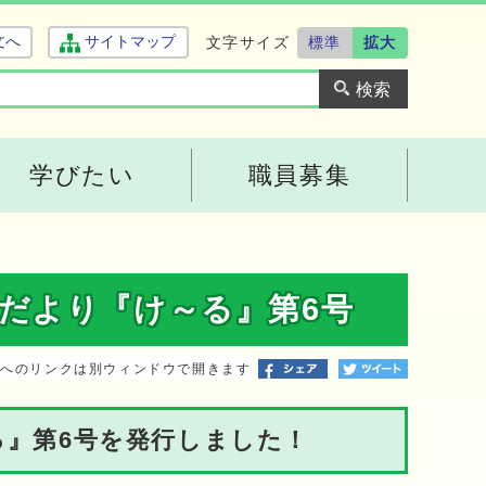
文字サイズ
標準
拡大
文へ
サイトマップ
学びたい
職員募集
だより『け～る』第6号
トへのリンクは別ウィンドウで開きます
』第6号を発行しました！