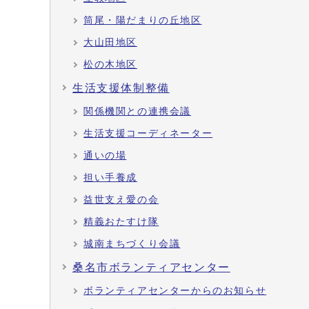
筒尾・陽だまりの丘地区
大山田地区
松の木地区
生活支援体制整備
関係機関との連携会議
生活支援コーディネーター
通いの場
担い手養成
益世支え愛の会
精義おたすけ隊
城南まちづくり会議
桑名市ボランティアセンター
ボランティアセンターからのお知らせ