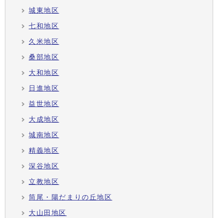
城東地区
七和地区
久米地区
桑部地区
大和地区
日進地区
益世地区
大成地区
城南地区
精義地区
深谷地区
立教地区
筒尾・陽だまりの丘地区
大山田地区