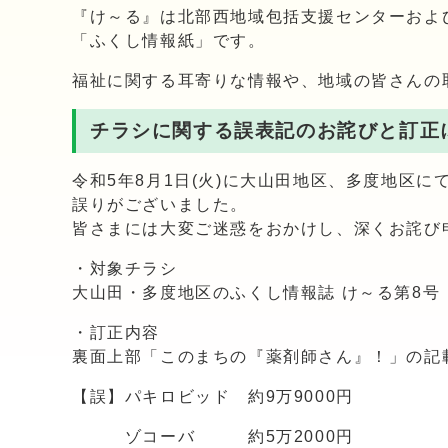
『け～る』は北部西地域包括支援センターおよ
「ふくし情報紙」です。
福祉に関する耳寄りな情報や、地域の皆さんの
チラシに関する誤表記のお詫びと訂正
令和5年8月1日(火)に大山田地区、多度地区
誤りがございました。
皆さまには大変ご迷惑をおかけし、深くお詫び
・対象チラシ
大山田・多度地区のふくし情報誌 け～る第8号
・訂正内容
裏面上部「このまちの『薬剤師さん』！」の記
【誤】パキロビッド 約9万9000円
ゾコーバ 約5万2000円