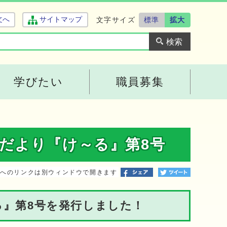
文字サイズ
標準
拡大
文へ
サイトマップ
学びたい
職員募集
だより『け～る』第8号
トへのリンクは別ウィンドウで開きます
』第8号を発行しました！