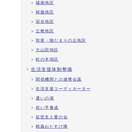
城南地区
精義地区
深谷地区
立教地区
筒尾・陽だまりの丘地区
大山田地区
松の木地区
生活支援体制整備
関係機関との連携会議
生活支援コーディネーター
通いの場
担い手養成
益世支え愛の会
精義おたすけ隊