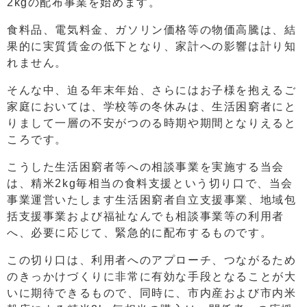
2kgの配布事業を始めます。
食料品、電気料金、ガソリン価格等の物価高騰は、結
果的に実質賃金の低下となり、家計への影響は計り知
れません。
そんな中、迫る年末年始、さらにはお子様を抱えるご
家庭においては、学校等の冬休みは、生活困窮者にと
りまして一層の不安がつのる時期や期間となりえると
ころです。
こうした生活困窮者等への相談事業を実施する当会
は、精米2kg毎相当の食料支援という切り口で、当会
事業運営いたします生活困窮者自立支援事業、地域包
括支援事業および福祉なんでも相談事業等の利用者
へ、必要に応じて、緊急的に配布するものです。
この切り口は、利用者へのアプローチ、つながるため
のきっかけづくりに非常に有効な手段となることが大
いに期待できるもので、同時に、市内産および市内米