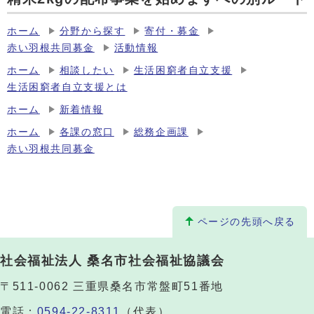
ホーム
分野から探す
寄付・募金
赤い羽根共同募金
活動情報
ホーム
相談したい
生活困窮者自立支援
生活困窮者自立支援とは
ホーム
新着情報
ホーム
各課の窓口
総務企画課
赤い羽根共同募金
ページの先頭へ戻る
社会福祉法人 桑名市社会福祉協議会
〒511-0062 三重県桑名市常盤町51番地
電話：
0594-22-8311
（代表）