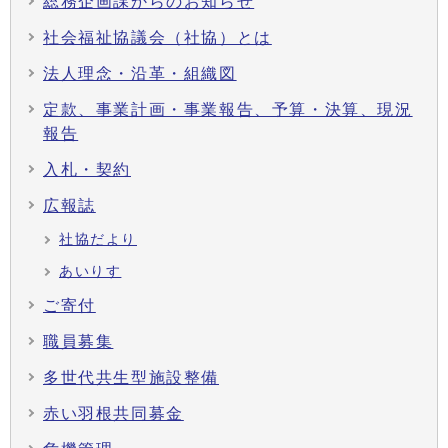
総務企画課からのお知らせ
社会福祉協議会（社協）とは
法人理念・沿革・組織図
定款、事業計画・事業報告、予算・決算、現況
報告
入札・契約
広報誌
社協だより
あいりす
ご寄付
職員募集
多世代共生型施設整備
赤い羽根共同募金