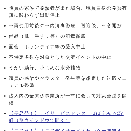
職員の家族で発熱者が出た場合、職員自身の発熱有
無に関わらず出勤停止
車両使用前後の車内消毒徹底、送迎後、車窓開放
備品（机、手すり等）の消毒徹底
面会、ボランティア等の受入中止
不特定多数を対象とした交流イベントの中止
うがい励行、小まめな水分補給
職員の感染やクラスター発生等を想定した対応マニ
ュアル整備
法人内の全関係事業所が一堂に会して対策会議を開
催
【長島発！】デイサービスセンターほほえみ の取
組
（別ウインドウで開く）
【長島発！】「長島デイサービスセンターほほえ