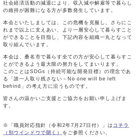
社会経済活動の減退により、収入減や解雇等で暮らし
の維持が困難になる方が多数発生しています。
本会といたしましては、この危機を克服し、さらにこ
れまで以上に支えあい、より一層安心して暮らすこと
ができることを目指し、下記内容を組織一丸となって
取り組んでいます。
本会は、桑名市で暮らす全ての方が安心して暮らすこ
とができるよう最大限の努力をしてまいります。
このことはSDGs（持続可能な開発目標）の理念であ
る「誰一人取り残さない－No one will be left
behind」の考え方に沿うものです。
皆さんの温かいご支援とご協力をお願い申し上げま
す。
※「職員対応指針（令和2年7月27日付）」は
コチラ
（別ウインドウで開く）
をご参照ください。