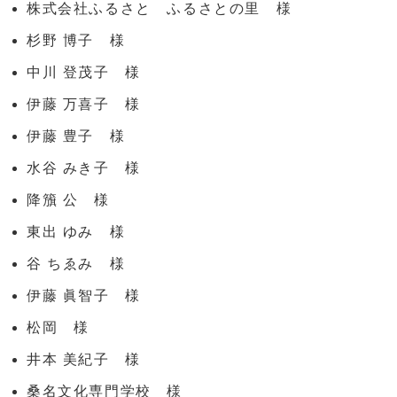
株式会社ふるさと ふるさとの里 様
杉野 博子 様
中川 登茂子 様
伊藤 万喜子 様
伊藤 豊子 様
水谷 みき子 様
降籏 公 様
東出 ゆみ 様
谷 ちゑみ 様
伊藤 眞智子 様
松岡 様
井本 美紀子 様
桑名文化専門学校 様