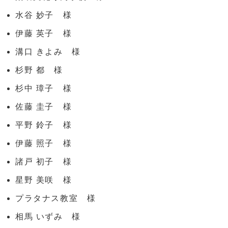
水谷 妙子 様
伊藤 英子 様
溝口 きよみ 様
杉野 都 様
杉中 璋子 様
佐藤 圭子 様
平野 鈴子 様
伊藤 照子 様
諸戸 初子 様
星野 美咲 様
プラタナス教室 様
相馬 いずみ 様