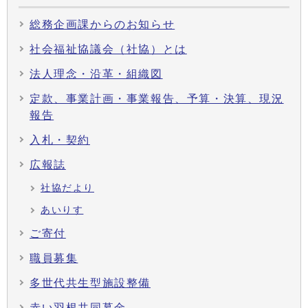
総務企画課からのお知らせ
社会福祉協議会（社協）とは
法人理念・沿革・組織図
定款、事業計画・事業報告、予算・決算、現況
報告
入札・契約
広報誌
社協だより
あいりす
ご寄付
職員募集
多世代共生型施設整備
赤い羽根共同募金