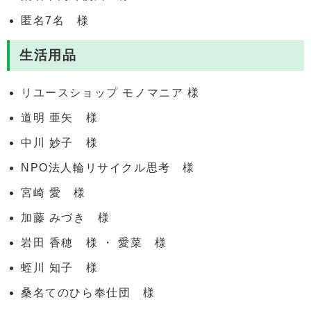
匿名7名 様
生活用品
リユースショップ モノマニア 様
道明 亜矢 様
中川 妙子 様
NPO法人輪リサイクル思考 様
宮崎 愛 様
加藤 みづき 様
岩田 香穂 様 ・ 愛菜 様
蛭川 知子 様
桑名てのひら奉仕団 様