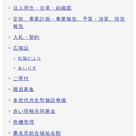
法人理念・沿革・組織図
定款、事業計画・事業報告、予算・決算、現況
報告
入札・契約
広報誌
社協だより
あいりす
ご寄付
職員募集
多世代共生型施設整備
赤い羽根共同募金
危機管理
桑名市総合福祉会館