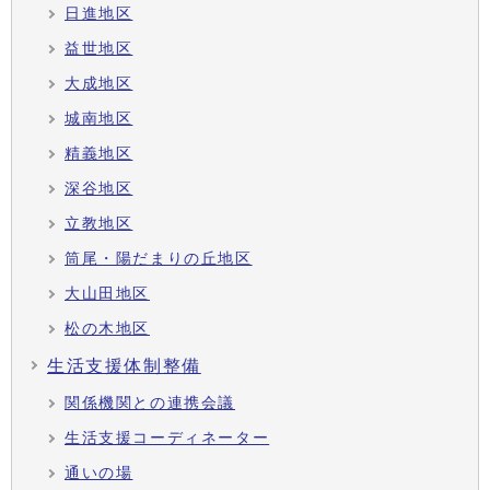
日進地区
益世地区
大成地区
城南地区
精義地区
深谷地区
立教地区
筒尾・陽だまりの丘地区
大山田地区
松の木地区
生活支援体制整備
関係機関との連携会議
生活支援コーディネーター
通いの場