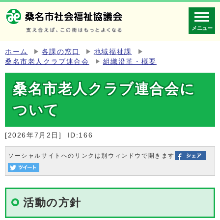
メニュー
ホーム
各課の窓口
地域福祉課
桑名市老人クラブ連合会
組織沿革・概要
桑名市老人クラブ連合会に
ついて
[2026年7月2日]
ID:166
ソーシャルサイトへのリンクは別ウィンドウで開きます
活動の方針