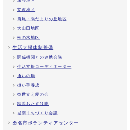
深谷地区
立教地区
筒尾・陽だまりの丘地区
大山田地区
松の木地区
生活支援体制整備
関係機関との連携会議
生活支援コーディネーター
通いの場
担い手養成
益世支え愛の会
精義おたすけ隊
城南まちづくり会議
桑名市ボランティアセンター