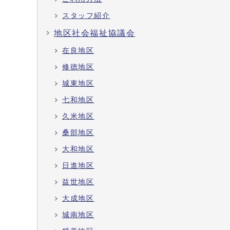
スタッフ紹介
地区社会福祉協議会
在良地区
修徳地区
城東地区
七和地区
久米地区
桑部地区
大和地区
日進地区
益世地区
大成地区
城南地区