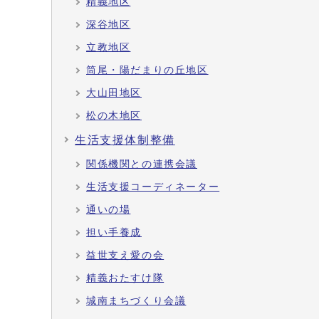
精義地区
深谷地区
立教地区
筒尾・陽だまりの丘地区
大山田地区
松の木地区
生活支援体制整備
関係機関との連携会議
生活支援コーディネーター
通いの場
担い手養成
益世支え愛の会
精義おたすけ隊
城南まちづくり会議