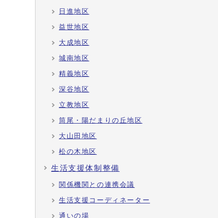
日進地区
益世地区
大成地区
城南地区
精義地区
深谷地区
立教地区
筒尾・陽だまりの丘地区
大山田地区
松の木地区
生活支援体制整備
関係機関との連携会議
生活支援コーディネーター
通いの場