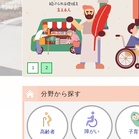
1
1
2
2
多世
分野から探す
障がい
高齢者
子育