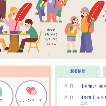
代共生型施設
新着情報
8月5日
【令和8年熊
8月5日
【御礼】令和
て
ボランティア
ます