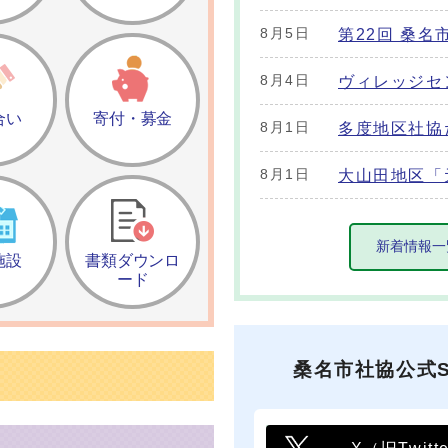
8月5日
第22回 桑
8月4日
ヴィレッジセ
合い
寄付・募金
8月1日
多度地区社協
8月1日
大山田地区「
新着情報一
施設
書類ダウンロ
ード
桑名市社協
公式S