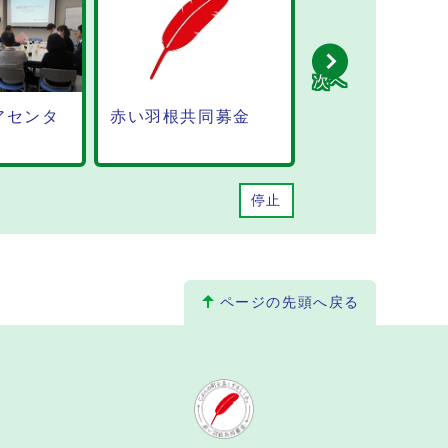
次へ
赤い羽根共同募金
らいむの丘
光精
プラ
再生
停止
ページの先頭へ戻る
。