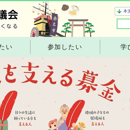
本
たい
参加したい
学