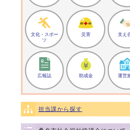
文化・スポー
災害
支え
ツ
広報誌
助成金
運営
担当課から探す