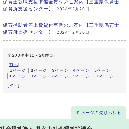
保育士就職支援準備金貸付のご案内【三重県保育士・
保育所支援センター】
[2024年2月20日]
保育補助者雇上費貸付事業のご案内【三重県保育士・
保育所支援センター】
[2024年2月20日]
全208件中11～20件目
[
前へ
]
1
ページ
2
ページ
3
ページ
4
ページ
5
ページ
6
ページ
7
ページ
8
ページ
9
ページ
10
ページ
[
次へ
]
ページの先頭へ戻る
社会福祉法人 桑名市社会福祉協議会