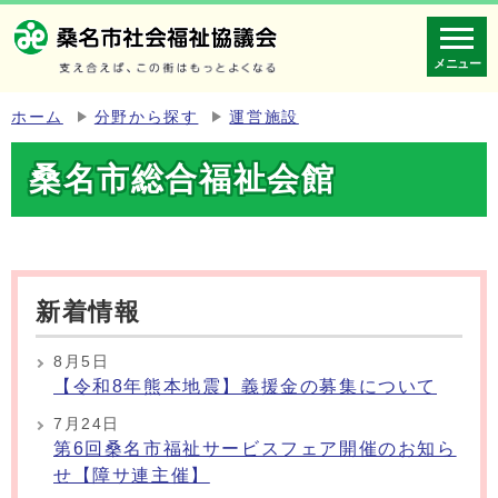
メニュー
ホーム
分野から探す
運営施設
桑名市総合福祉会館
新着情報
8月5日
【令和8年熊本地震】義援金の募集について
7月24日
第6回桑名市福祉サービスフェア開催のお知ら
せ【障サ連主催】