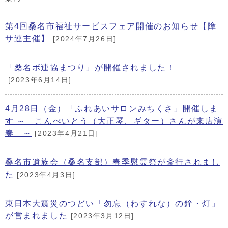
第4回桑名市福祉サービスフェア開催のお知らせ【障
サ連主催】
[2024年7月26日]
「桑名ボ連協まつり」が開催されました！
[2023年6月14日]
4月28日（金）「ふれあいサロンみちくさ」開催しま
す ～ こんぺいとう（大正琴、ギター）さんが来店演
奏 ～
[2023年4月21日]
桑名市遺族会（桑名支部）春季慰霊祭が斎行されまし
た
[2023年4月3日]
東日本大震災のつどい「勿忘（わすれな）の鐘・灯」
が営まれました
[2023年3月12日]