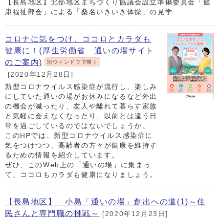
【長島地区】北部地区まちづくり協議会設立準備委員会「健
康福祉部会」による「桑名いきいき体操」の見学
コロナに気をつけ、ココロとカラダも
健康に！(厚生労働省 通いの場サイト
のご案内)
別ウィンドウで開く
[2020年12月28日]
新型コロナウイルス感染症が流行し、楽しみ
にしていた通いの場がお休みになるなど外出
の機会が減ったり、友人や離れて暮らす家族
と気軽に会えなくなったり、以前とは違う日
常を過ごしているのではないでしょうか。
このHPでは、新型コロナウイルス感染症に
気をつけつつ、高齢者の方々が健康を維持す
るための情報を紹介しています。
ぜひ、このWeb上の「通いの場」に集まっ
て、ココロもカラダも健康になりましょう。
【長島地区】 小島「通いの場」創出への道(1)～住
民さんと専門職の挑戦～
[2020年12月23日]