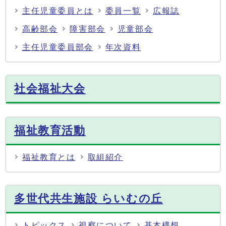
主任児童委員とは
委員一覧
広報誌
高齢部会
障害部会
児童部会
主任児童委員部会
年次資料
社会福祉大会
福祉教育活動
福祉教育とは
取組紹介
多世代共生施設 らいむの丘
トピックス
視察について
基本構想