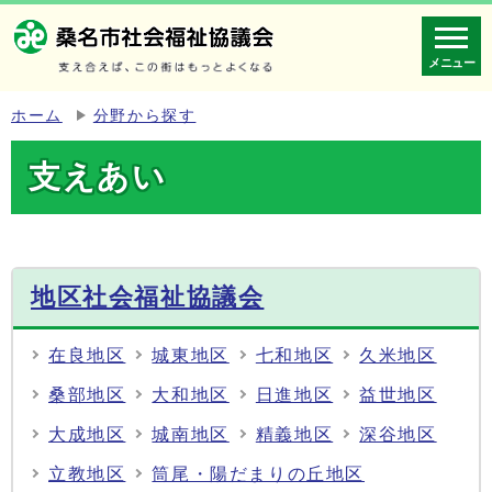
メニュー
ホーム
分野から探す
支えあい
地区社会福祉協議会
在良地区
城東地区
七和地区
久米地区
桑部地区
大和地区
日進地区
益世地区
大成地区
城南地区
精義地区
深谷地区
立教地区
筒尾・陽だまりの丘地区