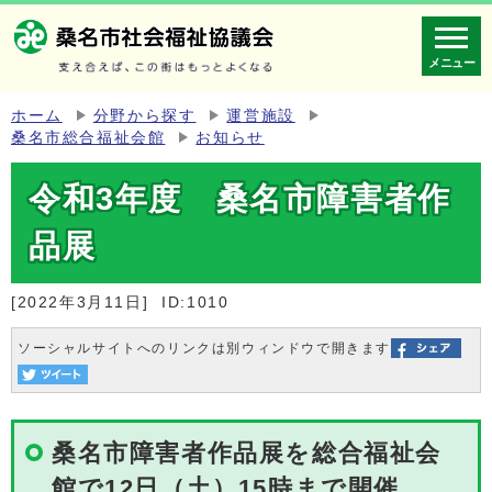
メニュー
ホーム
分野から探す
運営施設
桑名市総合福祉会館
お知らせ
令和3年度 桑名市障害者作
品展
[2022年3月11日]
ID:1010
ソーシャルサイトへのリンクは別ウィンドウで開きます
桑名市障害者作品展を総合福祉会
館で12日（土）15時まで開催