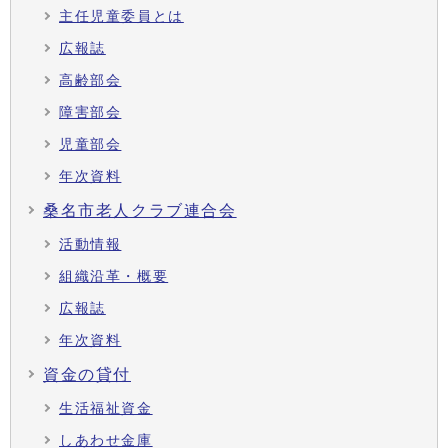
主任児童委員とは
広報誌
高齢部会
障害部会
児童部会
年次資料
桑名市老人クラブ連合会
活動情報
組織沿革・概要
広報誌
年次資料
資金の貸付
生活福祉資金
しあわせ金庫