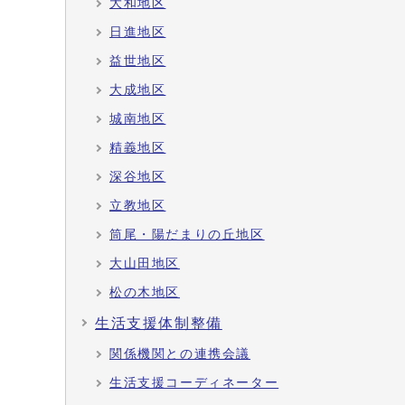
大和地区
日進地区
益世地区
大成地区
城南地区
精義地区
深谷地区
立教地区
筒尾・陽だまりの丘地区
大山田地区
松の木地区
生活支援体制整備
関係機関との連携会議
生活支援コーディネーター