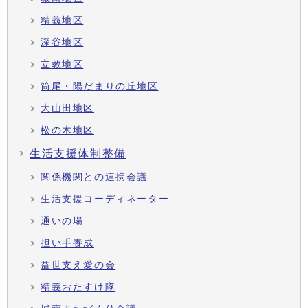
精義地区
深谷地区
立教地区
筒尾・陽だまりの丘地区
大山田地区
松の木地区
生活支援体制整備
関係機関との連携会議
生活支援コーディネーター
通いの場
担い手養成
益世支え愛の会
精義おたすけ隊