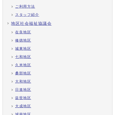
ご利用方法
スタッフ紹介
地区社会福祉協議会
在良地区
修徳地区
城東地区
七和地区
久米地区
桑部地区
大和地区
日進地区
益世地区
大成地区
城南地区