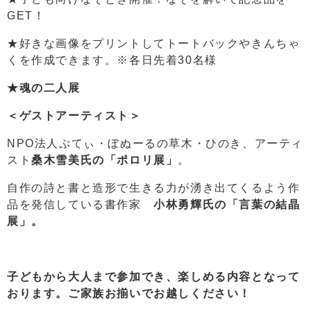
GET！
★好きな画像をプリントしてトートバックやきんちゃ
くを作成できます。※各日先着30名様
★魂の二人展
＜ゲストアーティスト＞
NPO法人ぷてぃ・ぼぬーるの草木・ひのき、アーティ
スト
桑木雪美氏の「ポロリ展」
。
自作の詩と書と造形で生きる力が湧き出てくるよう作
品を発信している書作家
小林勇輝氏の「言葉の結晶
展」。
子どもから大人まで参加でき、楽しめる内容となって
おります。ご家族お揃いでお越しください！