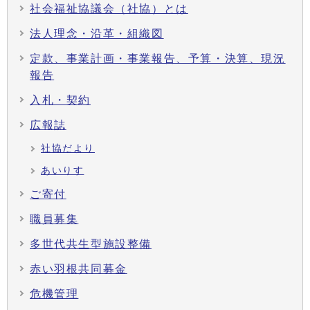
社会福祉協議会（社協）とは
法人理念・沿革・組織図
定款、事業計画・事業報告、予算・決算、現況
報告
入札・契約
広報誌
社協だより
あいりす
ご寄付
職員募集
多世代共生型施設整備
赤い羽根共同募金
危機管理