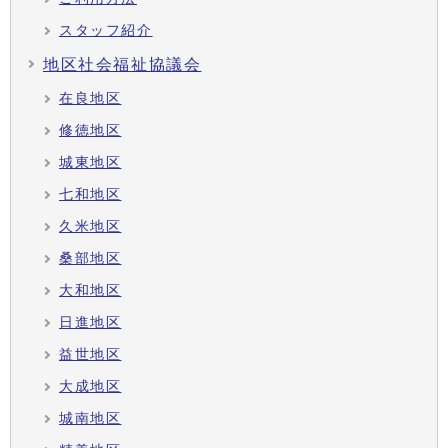
スタッフ紹介
地区社会福祉協議会
在良地区
修徳地区
城東地区
七和地区
久米地区
桑部地区
大和地区
日進地区
益世地区
大成地区
城南地区