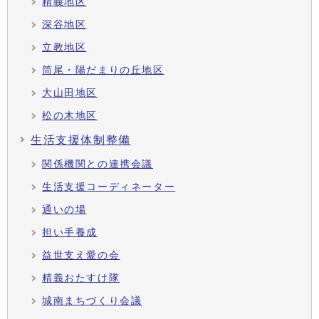
精義地区
深谷地区
立教地区
筒尾・陽だまりの丘地区
大山田地区
松の木地区
生活支援体制整備
関係機関との連携会議
生活支援コーディネーター
通いの場
担い手養成
益世支え愛の会
精義おたすけ隊
城南まちづくり会議