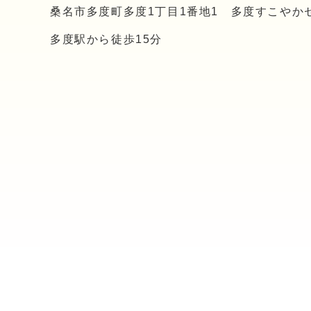
桑名市多度町多度1丁目1番地1 多度すこやか
多度駅から徒歩15分