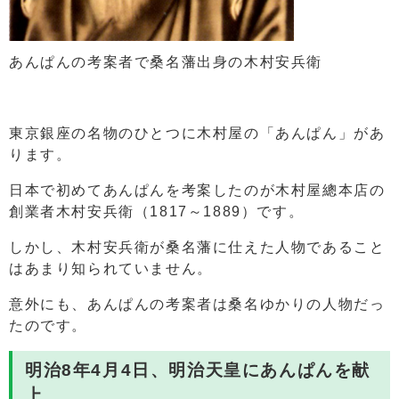
あんぱんの考案者で桑名藩出身の木村安兵衛
東京銀座の名物のひとつに木村屋の「あんぱん」があ
ります。
日本で初めてあんぱんを考案したのが木村屋總本店の
創業者木村安兵衛（1817～1889）です。
しかし、木村安兵衛が桑名藩に仕えた人物であること
はあまり知られていません。
意外にも、あんぱんの考案者は桑名ゆかりの人物だっ
たのです。
明治8年4月4日、明治天皇にあんぱんを献
上