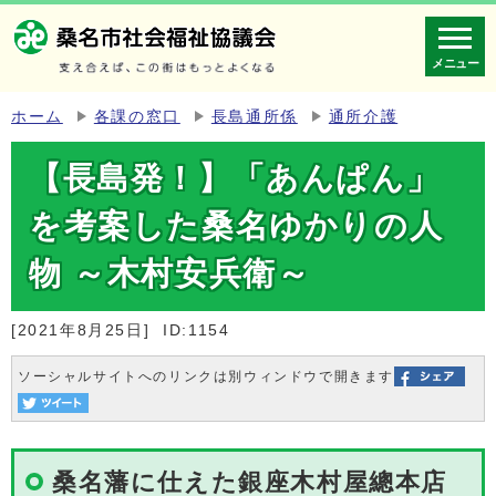
メニュー
ホーム
各課の窓口
長島通所係
通所介護
【長島発！】「あんぱん」
を考案した桑名ゆかりの人
物 ～木村安兵衛～
[2021年8月25日]
ID:1154
ソーシャルサイトへのリンクは別ウィンドウで開きます
桑名藩に仕えた銀座木村屋總本店