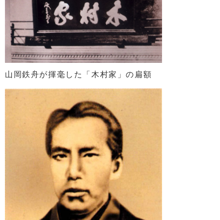
山岡鉄舟が揮毫した「木村家」の扁額