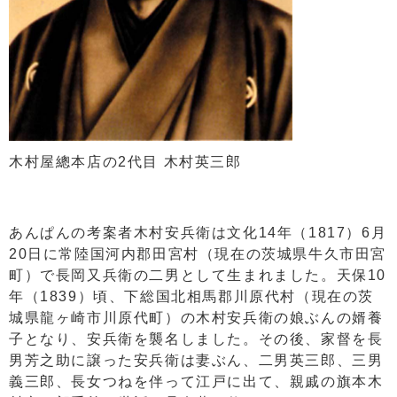
木村屋總本店の2代目 木村英三郎
あんぱんの考案者木村安兵衛は文化14年（1817）6月
20日に常陸国河内郡田宮村（現在の茨城県牛久市田宮
町）で長岡又兵衛の二男として生まれました。天保10
年（1839）頃、下総国北相馬郡川原代村（現在の茨
城県龍ヶ崎市川原代町）の木村安兵衛の娘ぶんの婿養
子となり、安兵衛を襲名しました。その後、家督を長
男芳之助に譲った安兵衛は妻ぶん、二男英三郎、三男
義三郎、長女つねを伴って江戸に出て、親戚の旗本木