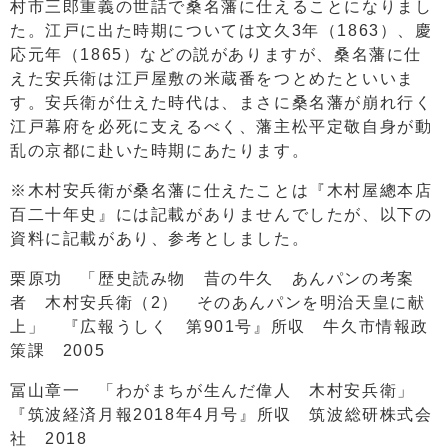
村市三郎重義の世話で桑名藩に仕えることになりまし
た。江戸に出た時期については文久3年（1863）、慶
応元年（1865）などの説がありますが、桑名藩に仕
えた安兵衛は江戸屋敷の米蔵番をつとめたといいま
す。安兵衛が仕えた時代は、まさに桑名藩が崩れ行く
江戸幕府を必死に支えるべく、藩主松平定敬自身が動
乱の京都に赴いた時期にあたります。
※木村安兵衛が桑名藩に仕えたことは『木村屋總本店
百二十年史』には記載がありませんでしたが、以下の
資料に記載があり、参考としました。
栗原功 「歴史読み物 昔の牛久 あんパンの考案
者 木村安兵衛（2） そのあんパンを明治天皇に献
上」 『広報うしく 第901号』所収 牛久市情報政
策課 2005
冨山章一 「わがまちが生んだ偉人 木村安兵衛」
『筑波経済月報2018年4月号』所収 筑波総研株式会
社 2018