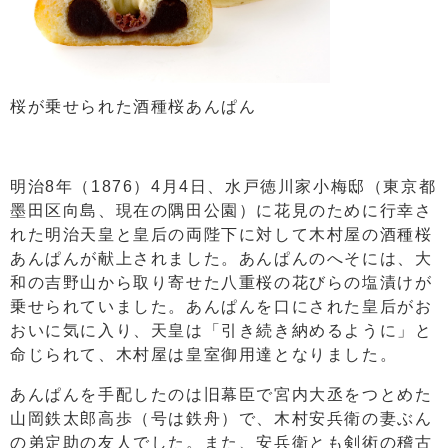
桜が乗せられた酒種桜あんぱん
明治8年（1876）4月4日、水戸徳川家小梅邸（東京都
墨田区向島、現在の隅田公園）に花見のために行幸さ
れた明治天皇と皇后の両陛下に対して木村屋の酒種桜
あんぱんが献上されました。あんぱんのへそには、大
和の吉野山から取り寄せた八重桜の花びらの塩漬けが
乗せられていました。あんぱんを口にされた皇后がお
おいに気に入り、天皇は「引き続き納めるように」と
命じられて、木村屋は皇室御用達となりました。
あんぱんを手配したのは旧幕臣で宮内大丞をつとめた
山岡鉄太郎高歩（号は鉄舟）で、木村安兵衛の妻ぶん
の弟定助の友人でした。また、安兵衛とも剣術の稽古