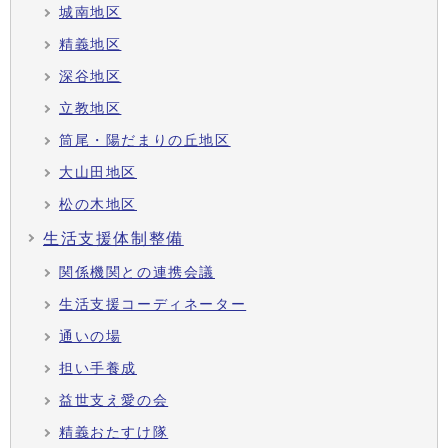
城南地区
精義地区
深谷地区
立教地区
筒尾・陽だまりの丘地区
大山田地区
松の木地区
生活支援体制整備
関係機関との連携会議
生活支援コーディネーター
通いの場
担い手養成
益世支え愛の会
精義おたすけ隊