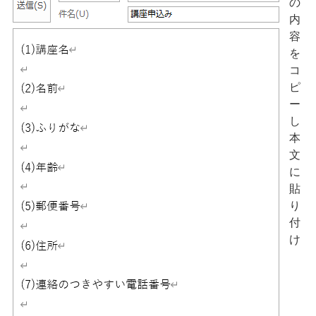
の
内
容
を
コ
ピ
ー
し
本
文
に
貼
り
付
け