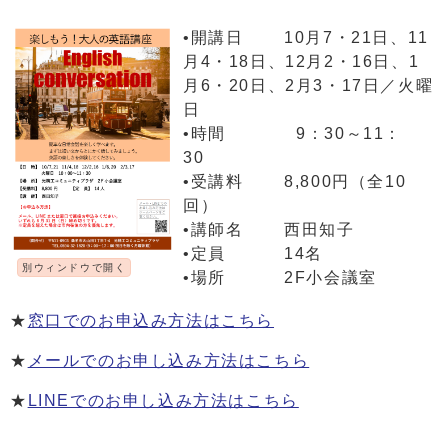
•開講日 10月7・21日、11
月4・18日、12月2・16日、1
月6・20日、2月3・17日／火曜
日
•時間 9：30～11：
30
•受講料 8,800円（全10
回）
•講師名 西田知子
•定員 14名
別ウィンドウで開く
•場所 2F小会議室
★
窓口でのお申込み方法はこちら
★
メールでのお申し込み方法はこちら
★
LINEでのお申し込み方法はこちら