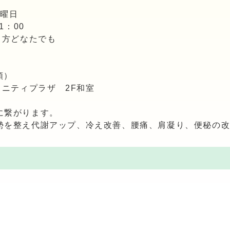
金曜日
：00
方どなたでも
順）
ティプラザ 2F和室
に繋がります。
勢を整え代謝アップ、冷え改善、腰痛、肩凝り、便秘の