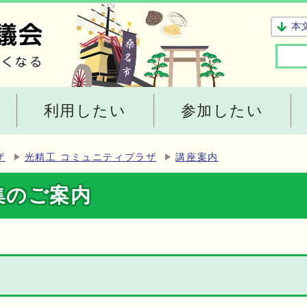
本
利用したい
参加したい
ザ
光精工 コミュニティプラザ
講座案内
集のご案内