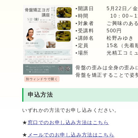
•開講日 5月22日／
•時間 10：00～11
•対象者 ご興味のある
•受講料 500円
•講師名 松野みゆき
•定員 15名（先着
•場所 光精工コミュニ
骨盤の歪みは全身の歪み
骨盤を矯正することで姿
別ウィンドウで開く
申込方法
いずれかの方法でお申し込みください。
★
窓口でのお申し込み方法はこちら
★
メールでのお申し込み方法はこちら