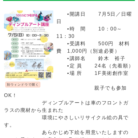
•開講日 7月5日／日曜
日
•時 間 10：00～
11：30
•受講料 500円 材料
費 1,000円（別途必要）
•講師名 鈴木 裕子
•定 員 24名（先着順）
•場 所 1F美術創作室
別ウィンドウで開く
親子でも参加
OK！
ディンプルアートは車のフロントガ
ラスの廃材から生まれた
環境にやさしいリサイクル絵の具で
す。
あらかじめ下絵を用意いたしますの