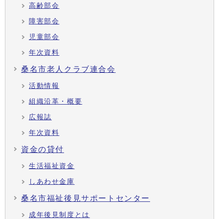
高齢部会
障害部会
児童部会
年次資料
桑名市老人クラブ連合会
活動情報
組織沿革・概要
広報誌
年次資料
資金の貸付
生活福祉資金
しあわせ金庫
桑名市福祉後見サポートセンター
成年後見制度とは