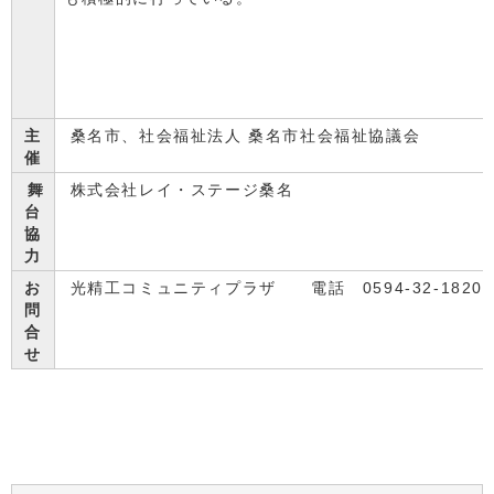
主
桑名市、社会福祉法人 桑名市社会福祉協議会
催
舞
株式会社レイ・ステージ桑名
台
協
力
お
光精工コミュニティプラザ 電話 0594-32-1820
問
合
せ