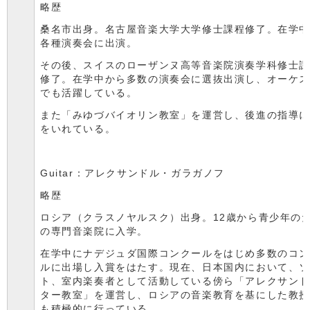
略歴
桑名市出身。名古屋音楽大学大学修士課程修了。在学
各種演奏会に出演。
その後、スイスのローザンヌ高等音楽院演奏学科修士
修了。在学中から多数の演奏会に選抜出演し、オーケ
でも活躍している。
また「みゆづバイオリン教室」を運営し、後進の指導
をいれている。
Guitar：アレクサンドル・ガラガノフ
略歴
ロシア（クラスノヤルスク）出身。12歳から青少年の
の専門音楽院に入学。
在学中にナデジュダ国際コンクールをはじめ多数のコ
ルに出場し入賞をはたす。現在、日本国内において、
ト、室内楽奏者として活動している傍ら「アレクサン
ター教室」を運営し、ロシアの音楽教育を基にした教
も積極的に行っている。