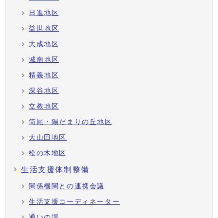
日進地区
益世地区
大成地区
城南地区
精義地区
深谷地区
立教地区
筒尾・陽だまりの丘地区
大山田地区
松の木地区
生活支援体制整備
関係機関との連携会議
生活支援コーディネーター
通いの場