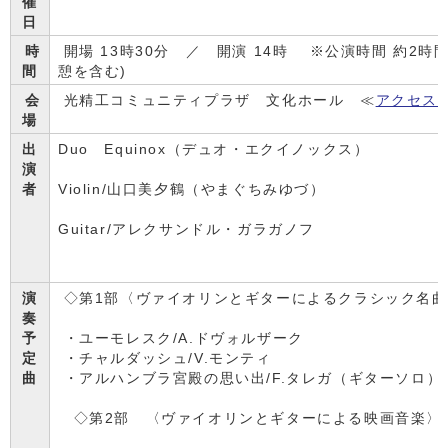
催
日
時
開場 13時30分 ／ 開演 14時 ※公演時間 約2時間
間
憩を含む)
会
光精工コミュニティプラザ 文化ホール ≪
アクセス
場
出
Duo Equinox（デュオ・エクイノックス）
演
者
Violin/山口美夕鶴（やまぐちみゆづ）
Guitar/アレクサンドル・ガラガノフ
演
◇第1部〈ヴァイオリンとギターによるクラシック名曲
奏
予
・ユーモレスク/A.ドヴォルザーク
定
・チャルダッシュ/V.モンティ
曲
・アルハンブラ宮殿の思い出/F.タレガ（ギターソロ）
◇第2部 〈ヴァイオリンとギターによる映画音楽〉