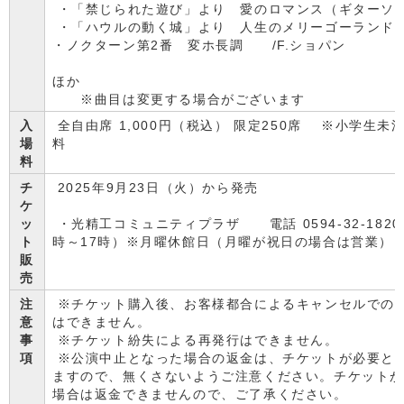
・「禁じられた遊び」より 愛のロマンス（ギターソ
・「ハウルの動く城」より 人生のメリーゴーランド
・ノクターン第2番 変ホ長調 /F.ショパン
ほか
※曲目は変更する場合がございます
入
全自由席 1,000円（税込） 限定250席 ※小学生未
場
料
料
チ
2025年9月23日（火）から発売
ケ
ッ
・光精工コミュニティプラザ 電話 0594-32-1820
ト
時～17時）※月曜休館日（月曜が祝日の場合は営業）
販
売
注
※チケット購入後、お客様都合によるキャンセルでの
意
はできません。
事
※チケット紛失による再発行はできません。
項
※公演中止となった場合の返金は、チケットが必要と
ますので、無くさないようご注意ください。チケット
場合は返金できませんので、ご了承ください。