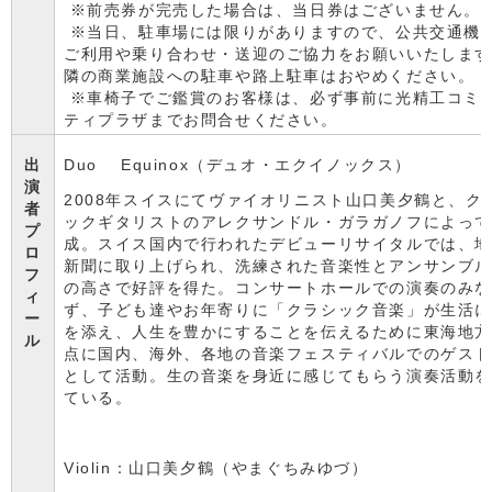
※前売券が完売した場合は、当日券はございません。
※当日、駐車場には限りがありますので、公共交通機
ご利用や乗り合わせ・送迎のご協力をお願いいたしま
隣の商業施設への駐車や路上駐車はおやめください。
※車椅子でご鑑賞のお客様は、必ず事前に光精工コミ
ティプラザまでお問合せください。
出
Duo Equinox（デュオ・エクイノックス）
演
2008年スイスにてヴァイオリニスト山口美夕鶴と、ク
者
ックギタリストのアレクサンドル・ガラガノフによっ
プ
成。スイス国内で行われたデビューリサイタルでは、
ロ
新聞に取り上げられ、洗練された音楽性とアンサンブ
フ
の高さで好評を得た。コンサートホールでの演奏のみ
ィ
ず、子ども達やお年寄りに「クラシック音楽」が生活
ー
を添え、人生を豊かにすることを伝えるために東海地
ル
点に国内、海外、各地の音楽フェスティバルでのゲス
として活動。生の音楽を身近に感じてもらう演奏活動
ている。
Violin：山口美夕鶴（やまぐちみゆづ）