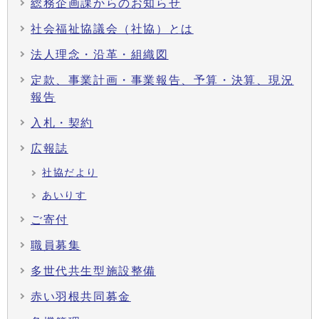
総務企画課からのお知らせ
社会福祉協議会（社協）とは
法人理念・沿革・組織図
定款、事業計画・事業報告、予算・決算、現況
報告
入札・契約
広報誌
社協だより
あいりす
ご寄付
職員募集
多世代共生型施設整備
赤い羽根共同募金