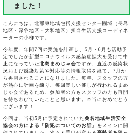
ました！
こんにちは。北部東地域包括支援センター圏域（長島
地区・深谷地区・大和地区）担当生活支援コーディネ
ーターの小柳です。
今年度、年間7回の実施を計画し、5月・6月も活動予
定でしたが新型コロナウイルス感染症拡大を受けて中
止になっていた
北島まめじゃ会
ですが、直近の感染状
況および感染対策や対応等の情報取得を経て、7月か
ら再開されることになりました。毎年、スタッフの方
が熱心に計画を練り、毎回楽しい催しが行われるまめ
じゃ会であるため、参加者の方もスタッフの方も再開
を待ちわびていたことと思います。本当におめでとう
ございます！
今回は、当初5月に予定されていた
桑名地域生活安全
協会の方による「防犯についてのお話」
をメインに開
催されていました。次々と手口が変わる
高齢者を狙っ