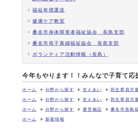
福祉有償運送
健康ケア教室
桑名市身体障害者福祉協会 長島支部
桑名市母子寡婦福祉協会 長島支部
ボランティア活動情報（長島）
今年もやります！！みんなで子育て応援
ホーム
分野から探す
支えあい
民生委員児
ホーム
分野から探す
支えあい
民生委員児
ホーム
分野から探す
運営施設
桑名市長島
ホーム
新着情報