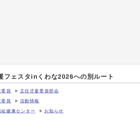
フェスタinくわな2026への別ルート
童委員
主任児童委員部会
童委員
活動情報
福祉健康センター
お知らせ