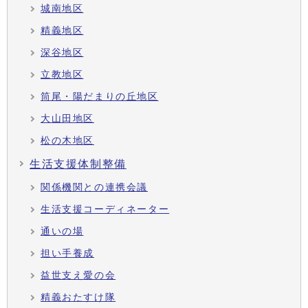
城南地区
精義地区
深谷地区
立教地区
筒尾・陽だまりの丘地区
大山田地区
松の木地区
生活支援体制整備
関係機関との連携会議
生活支援コーディネーター
通いの場
担い手養成
益世支え愛の会
精義おたすけ隊