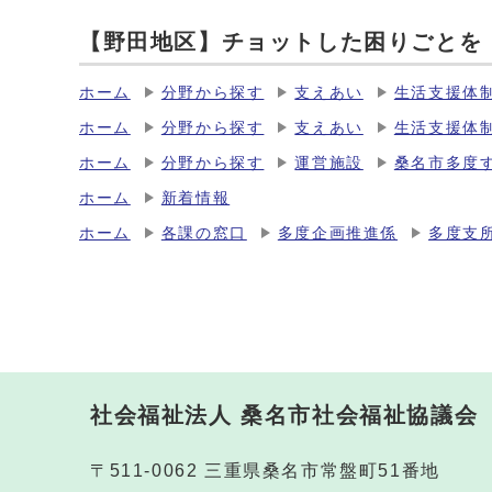
【野田地区】チョットした困りごとを
ホーム
分野から探す
支えあい
生活支援体
ホーム
分野から探す
支えあい
生活支援体
ホーム
分野から探す
運営施設
桑名市多度
ホーム
新着情報
ホーム
各課の窓口
多度企画推進係
多度支
社会福祉法人 桑名市社会福祉協議会
〒511-0062 三重県桑名市常盤町51番地